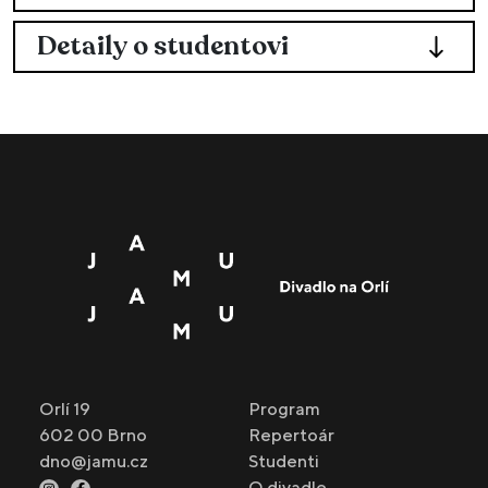
Detaily o studentovi
Orlí 19
Program
602 00 Brno
Repertoár
dno@jamu.cz
Studenti
O divadle