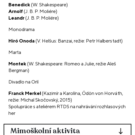
Benedick
(W. Shakespeare)
Arnolf
(J. B. P. Moliére)
Leandr
(J. B. P. Moliére)
Monodrama
Hiró Onoda
(V. Helšus: Banzai, režie: Petr Halberstadt)
Marta
Montek
(W. Shakespeare: Romeo a Julie, režie Aleš
Bergman)
Divadlo na Orlí
Franck Merkel
(Kazimír a Karolína, Ödön von Horváth,
režie: Michal Skočovský, 2015)
Spolupráce s ateliérem RTDS na nahrávání rozhlasových
her
Mimoškolní aktivita