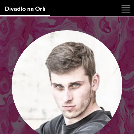
Skip
Divadlo na Orlí
to
the
content
↷