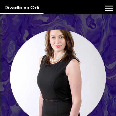
Skip
Divadlo na Orlí
to
the
content
↷