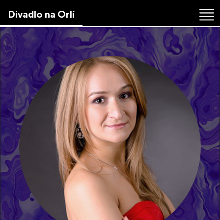
Skip
Divadlo na Orlí
to
the
content
↷