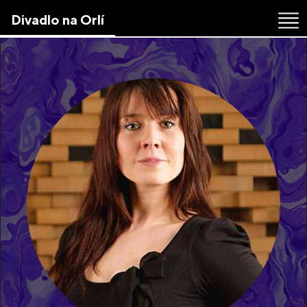
Skip
Divadlo na Orlí
to
the
content
↷