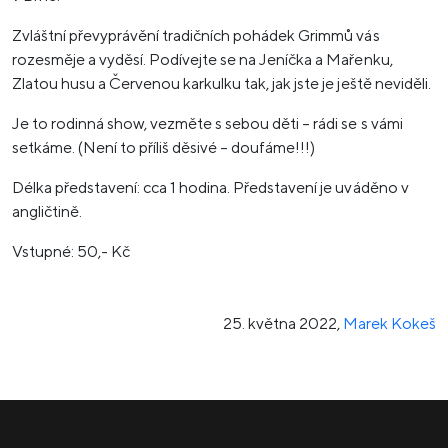
Zvláštní převyprávění tradičních pohádek Grimmů vás
rozesměje a vyděsí. Podívejte se na Jeníčka a Mařenku,
Zlatou husu a Červenou karkulku tak, jak jste je ještě neviděli.
Je to rodinná show, vezměte s sebou děti – rádi se s vámi
setkáme. (Není to příliš děsivé – doufáme!!!)
Délka představení: cca 1 hodina. Představení je uváděno v
angličtině.
Vstupné: 50,- Kč
25. května 2022
,
Marek Kokeš