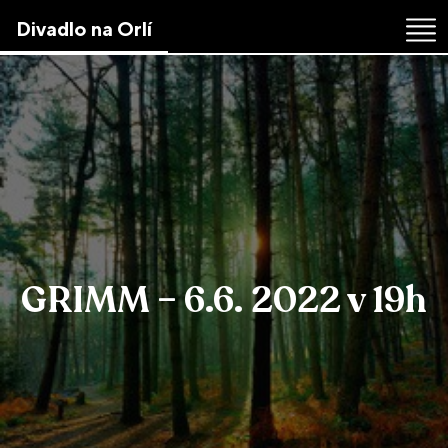
Skip
Divadlo na Orlí
to
the
content
↷
GRIMM – 6.6. 2022 v 19h