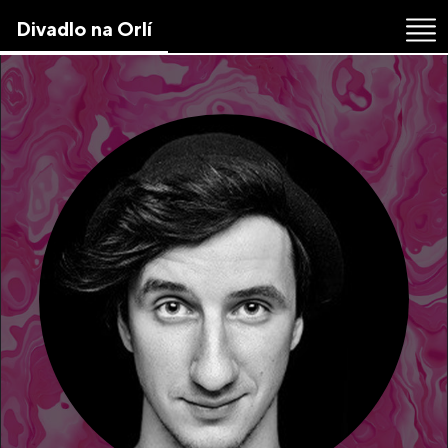
Skip
Divadlo na Orlí
to
the
content
↷