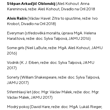
Stěpan Arkaďjič Oblonskij
(Aleš Kohout: Anna
Kareninová, režie: Aleš Kohout, Divadlo na Orlí 2018
Alois Rašín
(Václav Havel: Zítra to spustíme, režie: Ivo
Krobot, Divadlo na Orlí 2018)
Everyman (středověká moralita, úprava MgA. Helena
Haraštová, režie: doc. Sylva Talpová, JAMU 2016)
Some girls (Neil LaBute, režie: MgA. Aleš Kohout, JAMU
2016)
Vodník (K. J. Erben, režie: doc. Sylva Talpová, JAMU
2017)
Sonety (William Shakespeare, režie: doc. Sylva Talpová,
JAMU 2017)
Střemhlavý let (doc. Mgr. Václav Málek, režie: doc. Mgr.
Václav Málek, JAMU 2017)
Modrý pokoj (David Hare, režie: doc. MgA. Lukáš Rieger,