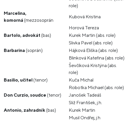
role)
Marcelina,
Kubová Kristina
komorná
(mezzosoprán
Horová Tereza
Bartolo, advokát
(bas)
Kurek Martin (abs. role)
Slivka Pavel (abs. role)
Barbarina
(soprán)
Hájková Eliška (abs. role)
Blinková Kateřina (abs. role)
Ševčíková Kristýna (abs.
role)
Basilio, učitel
(tenor)
Kuča Michal
Robotka Michael (abs. role)
Don Curzio, soudce
(tenor)
Janošek Tadeáš
Sliž František, j.h.
Antonio, zahradník
(bas)
Kurek Martin
Musil Ondřej, j.h