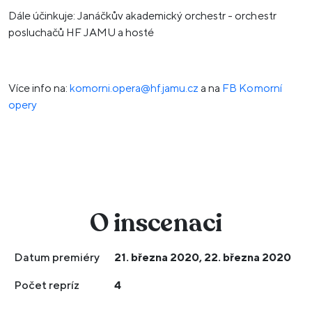
Dále účinkuje: Janáčkův akademický orchestr - orchestr
posluchačů HF JAMU a hosté
Více info na:
komorni.opera@hf.jamu.cz
a na
FB Komorní
opery
O inscenaci
Datum premiéry
21. března 2020, 22. března 2020
Počet repríz
4