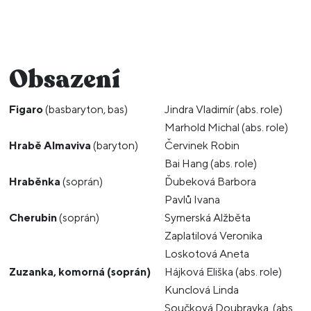
Obsazení
Figaro
(basbaryton, bas)
Jindra Vladimír (abs. role)
Marhold Michal (abs. role)
Hrabě Almaviva
(baryton)
Červinek Robin
Bai Hang (abs. role)
Hraběnka
(soprán)
Ďubeková Barbora
Pavlů Ivana
Cherubin
(soprán)
Symerská Alžběta
Zaplatilová Veronika
Loskotová Aneta
Zuzanka, komorná (soprán)
Hájková Eliška (abs. role)
Kunclová Linda
Součková Doubravka (abs.