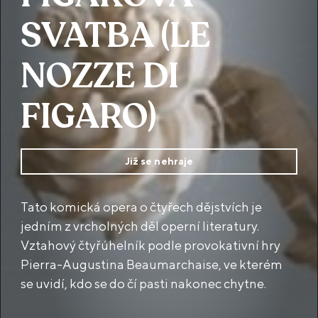
SVATBA (LE
NOZZE DI
FIGARO)
Již se nehraje
Tato komická opera o čtyřech dějstvích je
jedním z vrcholných děl operní literatury.
Vztahový čtyřúhelník podle provokativní hry
Pierra-Augustina Beaumarchaise, ve kterém
se uvidí, kdo se do čí pasti nakonec chytne.