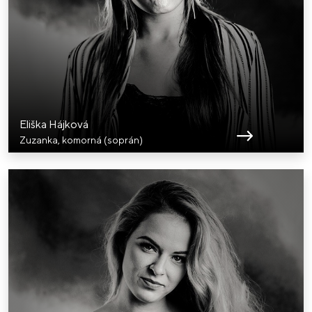
Eliška Hájková
Zuzanka, komorná (soprán)