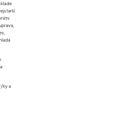
i klade
ejstarší
bními
uprava,
es,
mladá
h
na
y/ky a