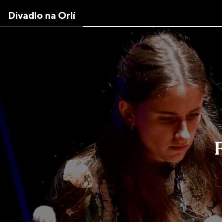
Skip
Divadlo na Orlí
to
the
content
↷