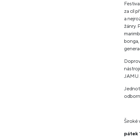
Festiva
za cíl 
a nejro
žánry. 
marimba
bonga, 
generac
Doprovo
nástroj
JAMU.
Jednotl
odborn
Široké 
pátek 1