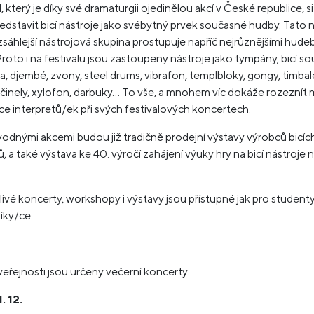
l, který je díky své dramaturgii ojedinělou akcí v České republice, s
představit bicí nástroje jako svébytný prvek současné hudby. Tato n
zsáhlejší nástrojová skupina prostupuje napříč nejrůznějšími hude
Proto i na festivalu jsou zastoupeny nástroje jako tympány, bicí so
, djembé, zvony, steel drums, vibrafon, templbloky, gongy, timbal
činely, xylofon, darbuky… To vše, a mnohem víc dokáže rozeznít 
e interpretů/ek při svých festivalových koncertech.
dnými akcemi budou již tradičně prodejní výstavy výrobců bicíc
ů, a také výstava ke 40. výročí zahájení výuky hry na bicí nástroje 
ivé koncerty, workshopy i výstavy jsou přístupné jak pro student
íky/ce.
veřejnosti jsou určeny večerní koncerty.
. 12.