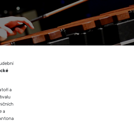
Hudební
ické
toří a
tivalu
ničních
e a
 Antona