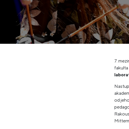
7. mezi
fakult
labora
Nastupu
akademi
od jeho
pedagog
Rakousk
Mitterm