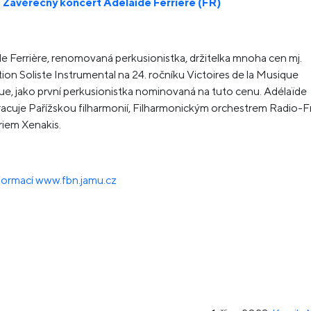
–
Závěrečný koncert Adélaïde Ferriere (FR)
e Ferrière, renomovaná perkusionistka, držitelka mnoha cen mj.
ion Soliste Instrumental na 24. ročníku Victoires de la Musique
ue, jako první perkusionistka nominovaná na tuto cenu. Adélaïde
acuje Pařížskou filharmonií, Filharmonickým orchestrem Radio-
iem Xenakis.
formací www.fbn.jamu.cz