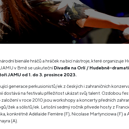
národní bienále hráčů a hráček na bicí nástroje, které organizuje 
a JAMU v Brně se uskuteční
Divadle na Orlí / Hudebně-dramat
toři JAMU od 1. do 3. prosince 2023.
jící generace perkusionistů/ek z českých i zahraničních konzerva
í dostává na festivalu příležitost ukázat svůj talent. Ozdobou fes
 založení v roce 2010 jsou workshopy a koncerty předních zahra
ů/žek a sólistů/ek. Letošní sedmý ročník přivede hosty z Franci
a, konkrétně Adélaïde Ferrière (F), Nicolase Martynciowa (F) a
ayra (A).