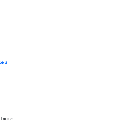
ce a
 bicích