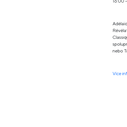
16:00 
Adélaïd
Révélat
Classiq
spolupr
nebo Tr
Více in