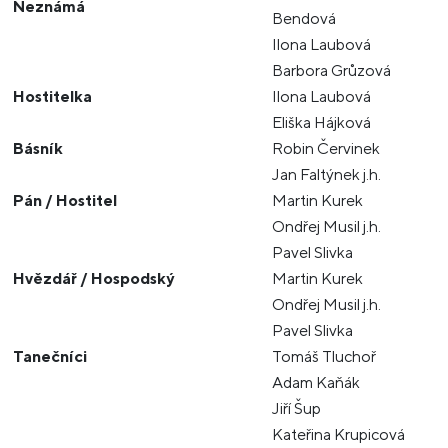
Neznámá
Bendová
Ilona Laubová
Barbora Grůzová
Hostitelka
Ilona Laubová
Eliška Hájková
Básník
Robin Červinek
Jan Faltýnek j.h.
Pán / Hostitel
Martin Kurek
Ondřej Musil j.h.
Pavel Slivka
Hvězdář / Hospodský
Martin Kurek
Ondřej Musil j.h.
Pavel Slivka
Tanečníci
Tomáš Tluchoř
Adam Kaňák
Jiří Šup
Kateřina Krupicová