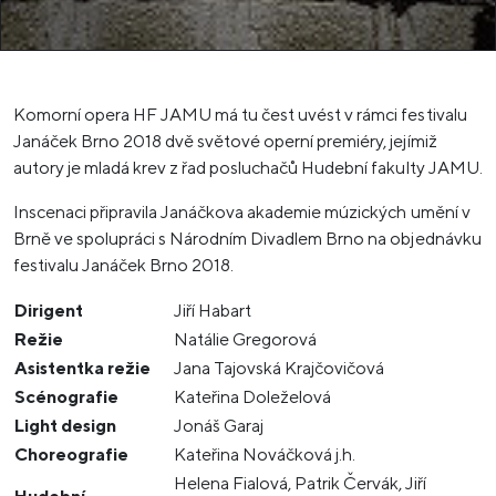
Komorní opera HF JAMU má tu čest uvést v rámci festivalu
Janáček Brno 2018 dvě světové operní premiéry, jejímiž
autory je mladá krev z řad posluchačů Hudební fakulty JAMU.
Inscenaci připravila Janáčkova akademie múzických umění v
Brně ve spolupráci s Národním Divadlem Brno na objednávku
festivalu Janáček Brno 2018.
Dirigent
Jiří Habart
Režie
Natálie Gregorová
Asistentka režie
Jana Tajovská Krajčovičová
Scénografie
Kateřina Doleželová
Light design
Jonáš Garaj
Choreografie
Kateřina Nováčková j.h.
Helena Fialová, Patrik Červák, Jiří