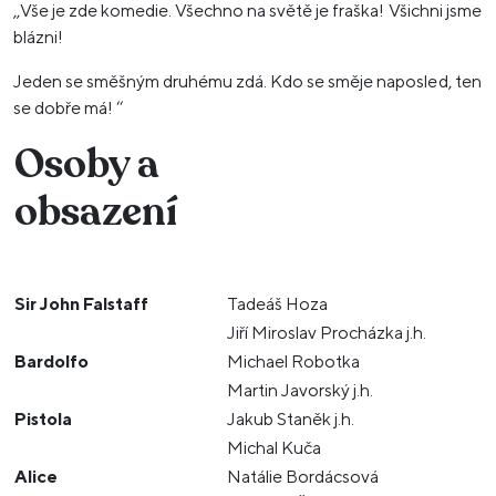
,,Vše je zde komedie. Všechno na světě je fraška! Všichni jsme
blázni!
Jeden se směšným druhému zdá. Kdo se směje naposled, ten
se dobře má! ‘‘
Osoby a
obsazení
Sir John Falstaff
Tadeáš Hoza
Jiří Miroslav Procházka j.h.
Bardolfo
Michael Robotka
Martin Javorský j.h.
Pistola
Jakub Staněk j.h.
Michal Kuča
Alice
Natálie Bordácsová