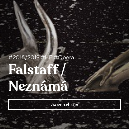
#2018/2019 #HF #Opera
Falstaff /
Neznámá
Již se nehraje