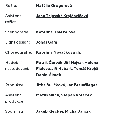
Režie:
Natálie Gregorová
Asistent
Jana Tajovská Krajčovičová
režie:
Scénografie:
Kateřina Doleželová
Light design:
Jonáš Garaj
Choreografie:
Kateřina Nováčková j.h.
Hudební
Patrik Červák
,
Jiří Najvar
, Helena
nastudování:
Fialová, Jiří Habart, Tomáš Krejčí,
Daniel Šimek
Produkce:
Jitka Buličková, Jan Braunšleger
Asistent
Matúš Mlích, Štěpán Voráček
produkce:
Sbormistr:
Jakub Klecker, Michal Jančík