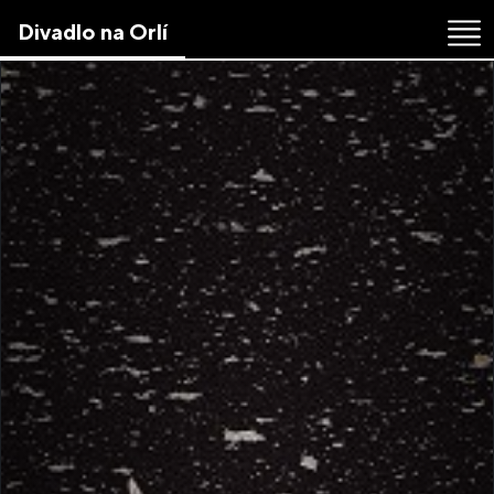
Skip
Divadlo na Orlí
to
the
content
↷