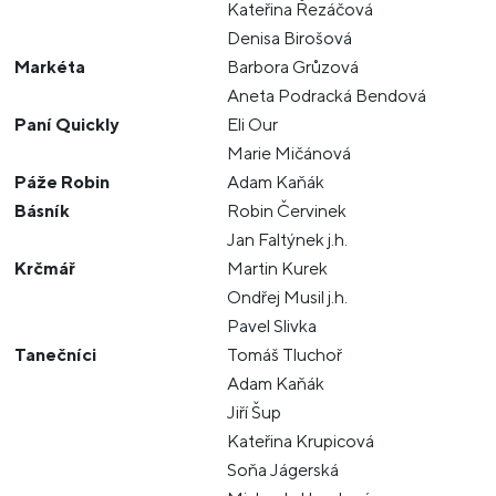
Kateřina Řezáčová
Denisa Birošová
Markéta
Barbora Grůzová
Aneta Podracká Bendová
Paní Quickly
Eli Our
Marie Mičánová
Páže Robin
Adam Kaňák
Básník
Robin Červinek
Jan Faltýnek j.h.
Krčmář
Martin Kurek
Ondřej Musil j.h.
Pavel Slivka
Tanečníci
Tomáš Tluchoř
Adam Kaňák
Jiří Šup
Kateřina Krupicová
Soňa Jágerská