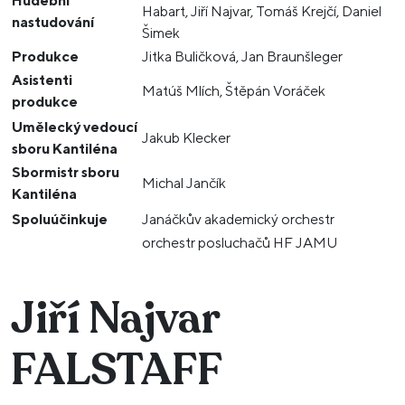
Hudební
Habart, Jiří Najvar, Tomáš Krejčí, Daniel
nastudování
Šimek
Produkce
Jitka Buličková, Jan Braunšleger
Asistenti
Matúš Mlích, Štěpán Voráček
produkce
Umělecký vedoucí
Jakub Klecker
sboru Kantiléna
Sbormistr sboru
Michal Jančík
Kantiléna
Spoluúčinkuje
Janáčkův akademický orchestr
orchestr posluchačů HF JAMU
Jiří Najvar
FALSTAFF