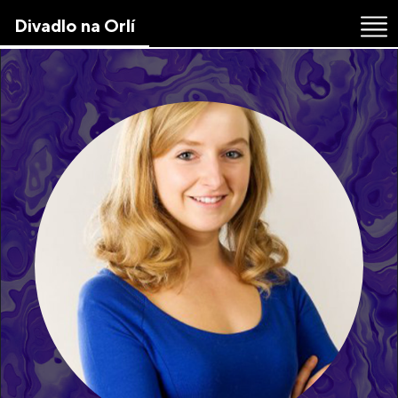
Skip
Divadlo na Orlí
to
the
content
↷