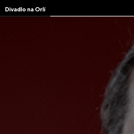
Skip
Divadlo na Orlí
to
the
content
↷