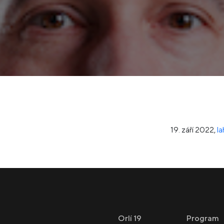
19. září 2022
,
l
Orlí 19
Program