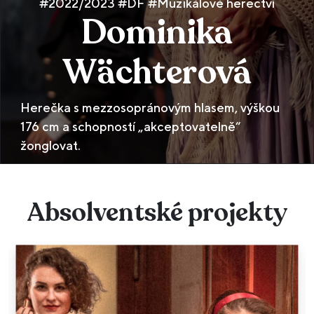
#2022/2023 #DF #Muzikálové herectví
Dominika
Wächterová
Herečka s mezzosopránovým hlasem, výškou
176 cm a schopností „akceptovatelně“
žonglovat.
Absolventské projekty