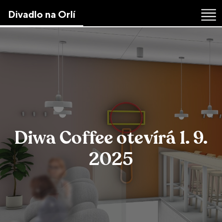
Skip
Divadlo na Orlí
to
the
content
↷
Diwa Coffee otevírá 1. 9.
2025