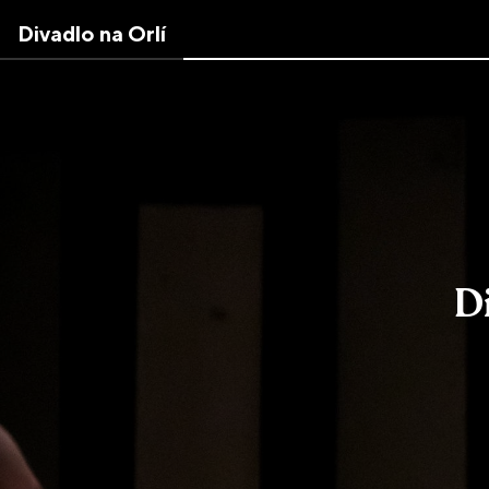
Skip
Divadlo na Orlí
to
the
content
↷
D