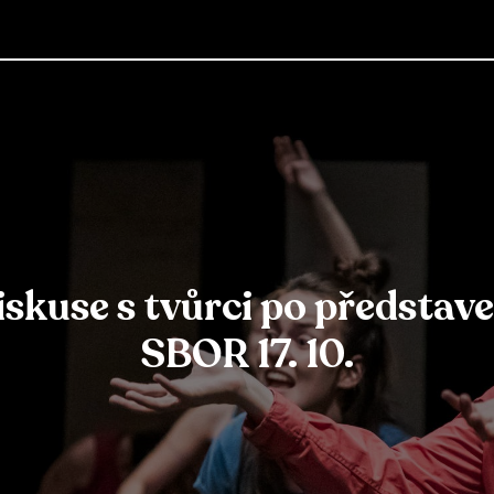
iskuse s tvůrci po představe
SBOR 17. 10.