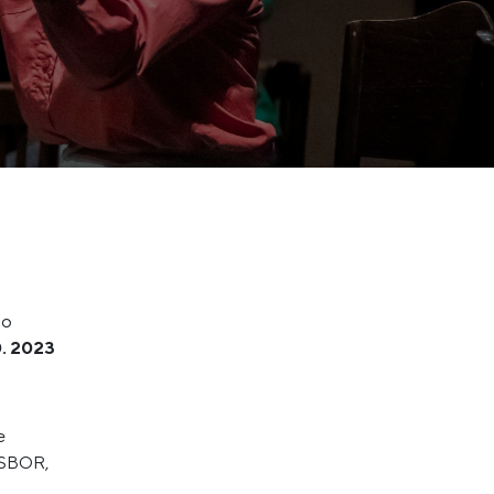
po
0. 2023
e
y SBOR,