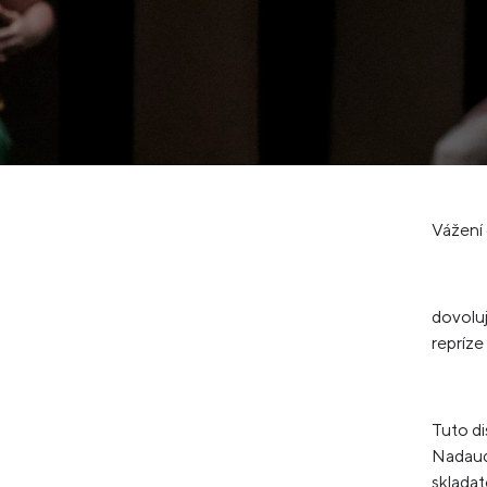
Vážení 
dovoluj
repríze
Tuto di
Nadaud,
skladat