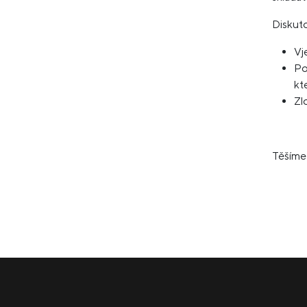
Diskuto
Vj
Po
kte
Zl
Těšíme 