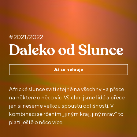
#2021/2022
Daleko od Slunce
Již se nehraje
Africké slunce svítí stejně na všechny - a přece
na některé o něco víc. Všichni jsme lidé a přece
jen si neseme velkou spoustu odlišností. V
kombinaci se rčením „jiným kraj, jiný mrav“ to
platí ještě o něco více.