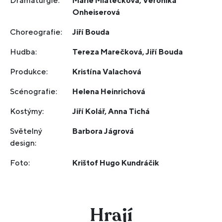
Dramaturgie:
Marie Mlatečková, Veronika
Onheiserová
Choreografie:
Jiří Bouda
Hudba:
Tereza Marečková, Jiří Bouda
Produkce:
Kristína Valachová
Scénografie:
Helena Heinrichová
Kostýmy:
Jiří Kolář, Anna Tichá
Světelný
Barbora Jágrová
design:
Foto:
Krištof Hugo Kundráčik
Hrají