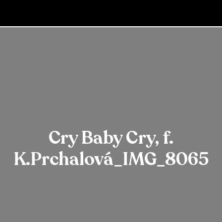
Cry Baby Cry, f.
K.Prchalová_IMG_8065