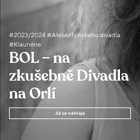
#2023/2024 #Ateliér fyzického divadla
#Klaunérie
BOL – na
zkušebně Divadla
na Orlí
Již se nehraje