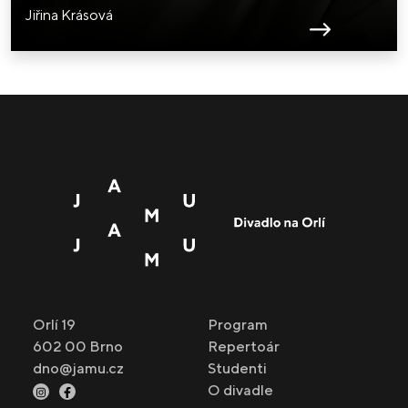
Jiřina Krásová
Orlí 19
Program
602 00 Brno
Repertoár
dno@jamu.cz
Studenti
O divadle