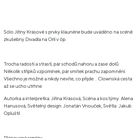
Sólo Jiřiny Krásové s prvky klaunérie bude uváděno na scéně
zkušebny Divadla na Orlí v 6p.
Trocha radostí a strastí, pár schodů nahoru a zase dolů.
Několik střípků vzpomínek, pár smítek prachu zapomnění.
Všechno je možné a nikdy nevíte, co přijde… Clownská cesta
až se ucho utrhne.
Autorka a interpretka: Jiřina Krásová, Scéna a kostýmy: Alena
Hanusová, Světelný design: Jonatán Vnouček, Světla: Jakub
Opluštil
Plánované reprízy: