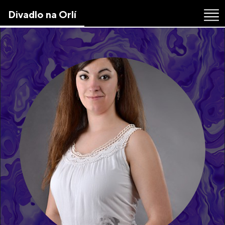
Skip
Divadlo na Orlí
to
the
content
↷