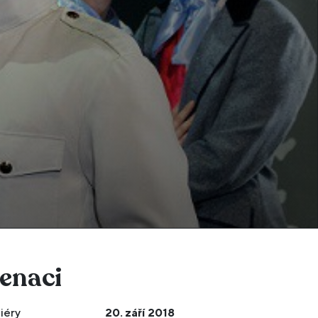
cenaci
iéry
20. září 2018