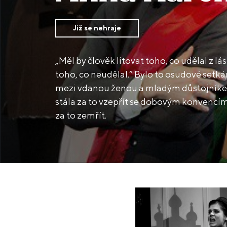
Již se nehraje
„Měl by člověk litovat toho, co udělal z lá
toho, co neudělal.“ Bylo to osudové setkání. Byla to osudová láska
mezi vdanou ženou a mladým důstojníkem
stála za to vzepřít se dobovým konvencím. B
za to zemřít.