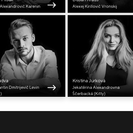
 Alexandrovič Karenin
Alexej Kirillovič Vronskij
udva
Kristína Jurková
ntin Dmitrijevič Levin
Jekatěrina Alexandrovna
)
Ščerbacká (Kitty)