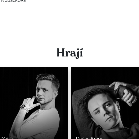
a Kubačková
Hrají
l Mišák
Dušan Kraus