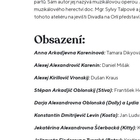
partů. Sám autor jej nazývá muzikálovou operou. 
muzikálového herectví doc. Mgr. Sylvy Talpové a je
tohoto ateliéru na jevišti Divadla na Orlí představí
Obsazení:
Anna Arkaďjevna Kareninová:
Tamara Dikyov
Alexej Alexandrovič Karenin:
Daniel Mišák
Alexej Kirillovič Vronskij:
Dušan Kraus
Stěpan Arkaďjič Oblonskij
(Stiva):
František H
Darja Alexandrovna Oblonská (Dolly)
a Lydia
Konstantin Dmitrijevič Levin (Kosťa):
Jan Ludv
Jekatěrina Alexandrovna Ščerbacká (Kitty):
K