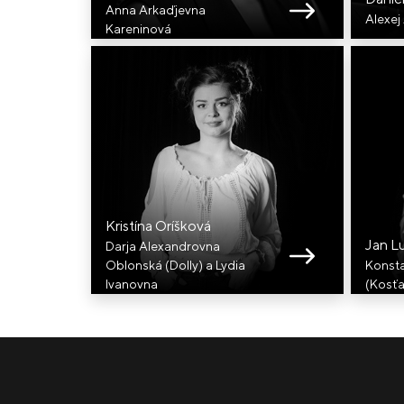
Anna Arkaďjevna
Alexej
Kareninová
Kristína Oríšková
Jan L
Darja Alexandrovna
Oblonská (Dolly) a Lydia
Konsta
Ivanovna
(Kosťa