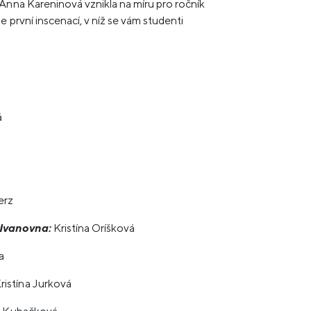
Anna Kareninová vznikla na míru pro ročník
 první inscenací, v níž se vám studenti
.
á
erz
 Ivanovna:
Kristína Oríšková
a
ristína Jurková