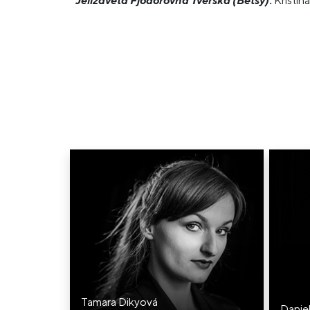
Jelizaveta Fjodorovna Tverská (Betsy)
:
Kristín
Tamara Dikyová
Danie