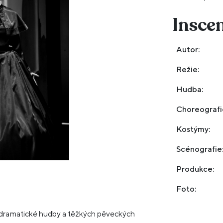
Insce
Autor:
Next
Režie:
Hudba:
Choreografi
Kostýmy:
Scénografie
Produkce:
Foto:
 dramatické hudby a těžkých pěveckých