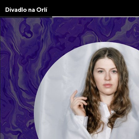
Skip
Divadlo na Orlí
to
the
content
↷