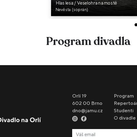
Hlas lesa / Veselohra na mostě
Nevěsta (soprán)
Program divadla
Orlí 19
Program
602 00 Brno
Repertoá
dno@jamu.cz
Studenti
O divadle