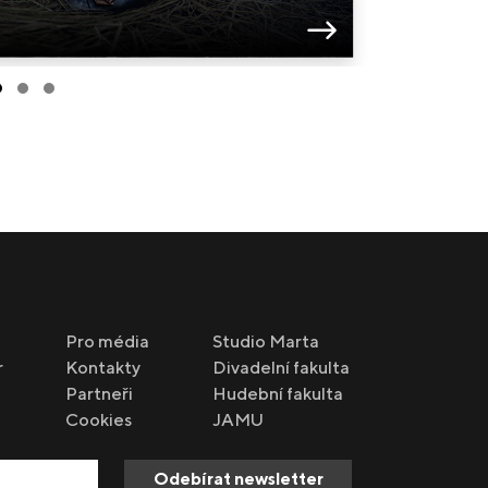
Albert Herr
Cis, dítě (so
Pro média
Studio Marta
r
Kontakty
Divadelní fakulta
Partneři
Hudební fakulta
Cookies
JAMU