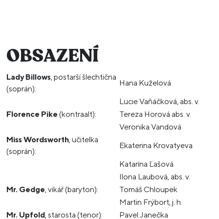
OBSAZENÍ
Lady Billows
, postarší šlechtična
Hana Kuželová
(soprán):
Lucie Vaňáčková, abs. v.
Florence Pike
(kontraalt):
Tereza Horová abs. v.
Veronika Vandová
Miss Wordsworth
, učitelka
Ekaterina Krovatyeva
(soprán):
Katarína Ľašová
Ilona Laubová, abs. v.
Mr. Gedge
, vikář (baryton):
Tomáš Chloupek
Martin Frýbort, j. h.
Mr. Upfold
, starosta (tenor):
Pavel Janečka