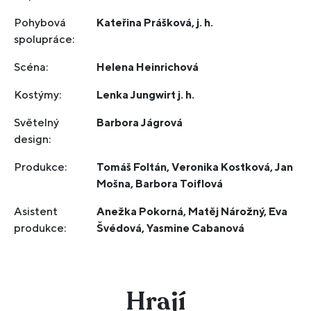
Pohybová
Kateřina Prášková, j. h.
spolupráce:
Scéna:
Helena Heinrichová
Kostýmy:
Lenka Jungwirt j. h.
Světelný
Barbora Jágrová
design:
Produkce:
Tomáš Foltán, Veronika Kostková, Jan
Mošna, Barbora Toiflová
Asistent
Anežka Pokorná, Matěj Nárožný, Eva
produkce:
Švédová, Yasmine Cabanová
Hrají