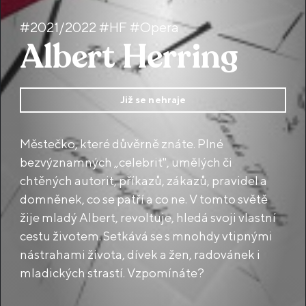
#2021/2022 #HF #Opera
Albert Herring
Již se nehraje
Městečko, které důvěrně znáte. Plné
bezvýznamných „celebrit", umělých či
chtěných autorit, příkazů, zákazů, pravidel a
domněnek, co se patří a co ne. V tomto světě
žije mladý Albert, revoltuje, hledá svoji vlastní
cestu životem. Setkává se s mnohdy vtipnými
nástrahami života, dívek a žen, radovánek i
mladických strastí. Vzpomínáte?