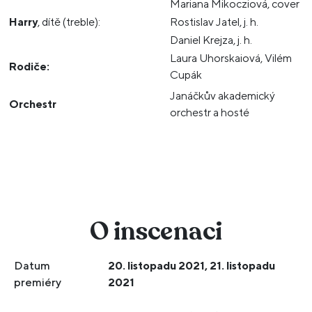
Mariana Mikocziová, cover
Harry
, dítě (treble):
Rostislav Jatel, j. h.
Daniel Krejza, j. h.
Laura Uhorskaiová, Vilém
Rodiče:
Cupák
Janáčkův akademický
Orchestr
orchestr a hosté
O inscenaci
Datum
20. listopadu 2021, 21. listopadu
premiéry
2021