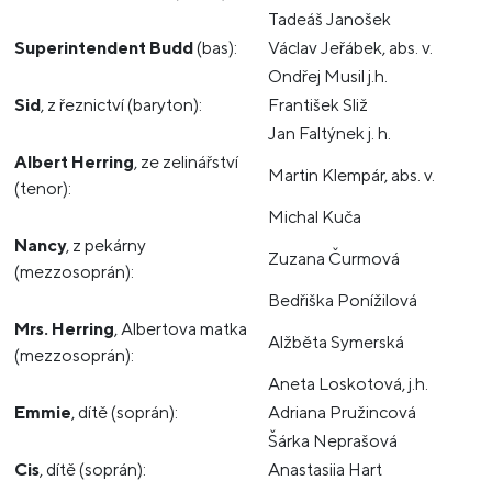
Tadeáš Janošek
Superintendent Budd
(bas):
Václav Jeřábek, abs. v.
Ondřej Musil j.h.
Sid
, z řeznictví (baryton):
František Sliž
Jan Faltýnek j. h.
Albert Herring
, ze zelinářství
Martin Klempár, abs. v.
(tenor):
Michal Kuča
Nancy
, z pekárny
Zuzana Čurmová
(mezzosoprán):
Bedřiška Ponížilová
Mrs. Herring
, Albertova matka
Alžběta Symerská
(mezzosoprán):
Aneta Loskotová, j.h.
Emmie
, dítě (soprán):
Adriana Pružincová
Šárka Neprašová
Cis
, dítě (soprán):
Anastasiia Hart