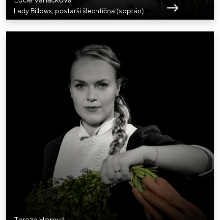
Lady Billows, postarší šlechtična (soprán)
Tereza Horová