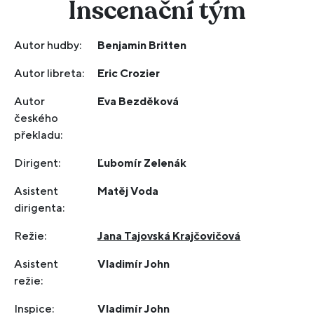
Inscenační tým
Autor hudby:
Benjamin Britten
Autor libreta:
Eric Crozier
Autor
Eva Bezděková
českého
překladu:
Dirigent:
Ľubomír Zelenák
Asistent
Matěj Voda
dirigenta:
Režie:
Jana Tajovská Krajčovičová
Asistent
Vladimír John
režie:
Inspice:
Vladimír John