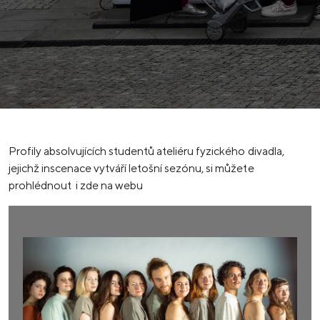
Profily absolvujících studentů ateliéru fyzického divadla,
jejichž inscenace vytváří letošní sezónu, si můžete
prohlédnout i zde na webu