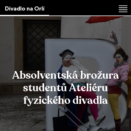
Skip
Divadlo na Orlí
to
the
content
↷
Absolventská brožura
studentů Ateliéru
fyzického divadla