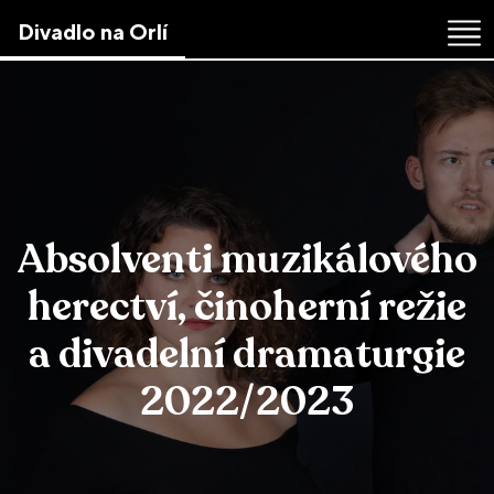
Skip
Divadlo na Orlí
to
the
content
↷
Absolventi muzikálového
herectví, činoherní režie
a divadelní dramaturgie
2022/2023