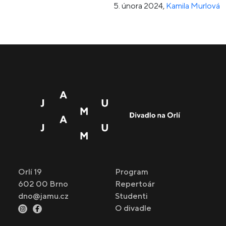
5. února 2024
,
Kamila Murlová
Orlí 19
Program
602 00 Brno
Repertoár
dno@jamu.cz
Studenti
O divadle