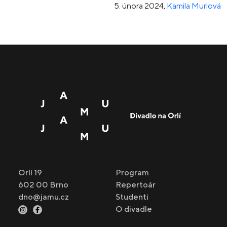
5. února 2024
,
Kamila Murlová
Orlí 19
Program
602 00 Brno
Repertoár
dno@jamu.cz
Studenti
O divadle