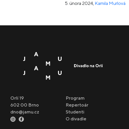
5. února 2024
,
Kamila Murlová
Orlí 19
Program
602 00 Brno
Repertoár
dno@jamu.cz
Studenti
O divadle