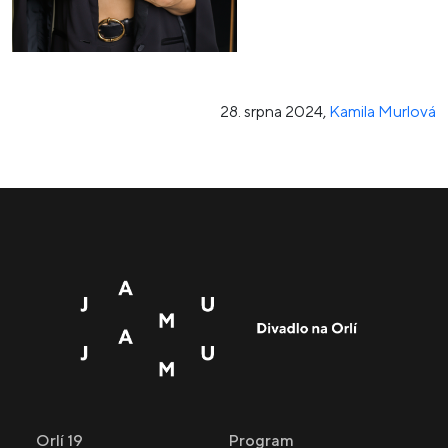
28. srpna 2024
,
Kamila Murlová
Orlí 19
Program