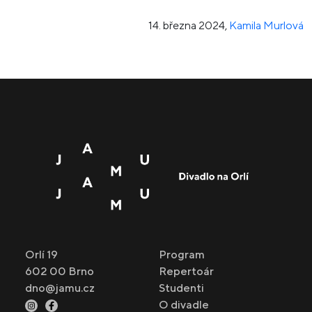
14. března 2024
,
Kamila Murlová
Orlí 19
Program
602 00 Brno
Repertoár
dno@jamu.cz
Studenti
O divadle