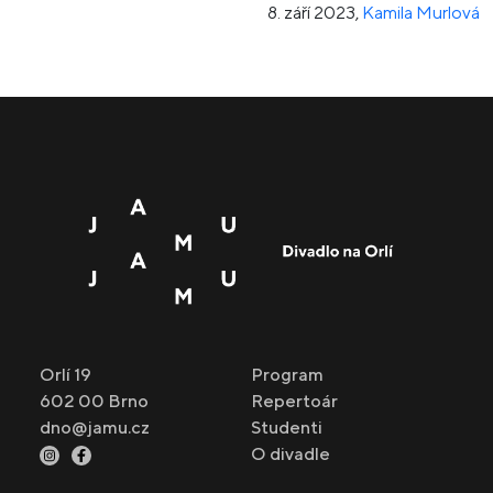
8. září 2023
,
Kamila Murlová
Orlí 19
Program
602 00 Brno
Repertoár
dno@jamu.cz
Studenti
O divadle