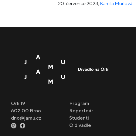
20. července 2023
,
Kamila Murlová
Orlí 19
Program
602 00 Brno
Repertoár
dno@jamu.cz
Studenti
O divadle