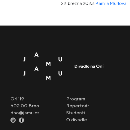
22. března 2023
,
Kamila Murlová
Orlí 19
Program
602 00 Brno
Repertoár
dno@jamu.cz
Studenti
O divadle