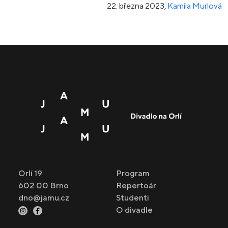
22. března 2023
,
Kamila Murlová
Orlí 19
Program
602 00 Brno
Repertoár
dno@jamu.cz
Studenti
O divadle