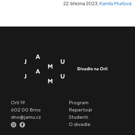
22. března 2023
,
Kamila Murlová
Orlí 19
Program
602 00 Brno
Repertoár
dno@jamu.cz
Studenti
O divadle