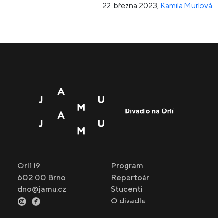
22. března 2023
,
Kamila Murlová
Orlí 19
Program
602 00 Brno
Repertoár
dno@jamu.cz
Studenti
O divadle