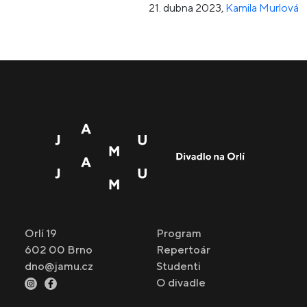
21. dubna 2023
,
Kamila Murlová
Orlí 19
Program
602 00 Brno
Repertoár
dno@jamu.cz
Studenti
O divadle