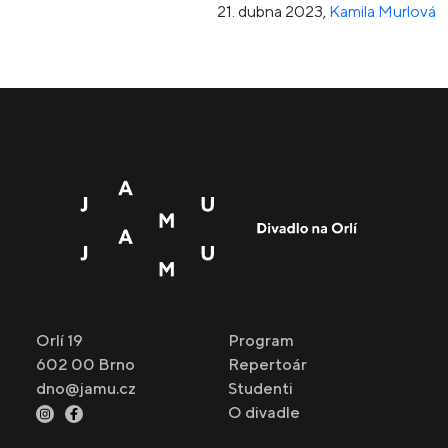
21. dubna 2023
,
Kamila Murlová
Orlí 19
Program
602 00 Brno
Repertoár
dno@jamu.cz
Studenti
O divadle