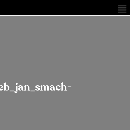
eb_jan_smach-