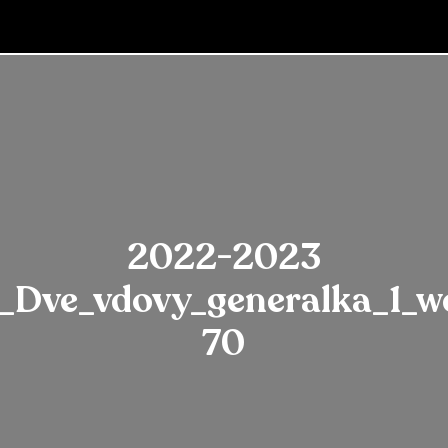
2022-2023
_Dve_vdovy_generalka_1_w
70