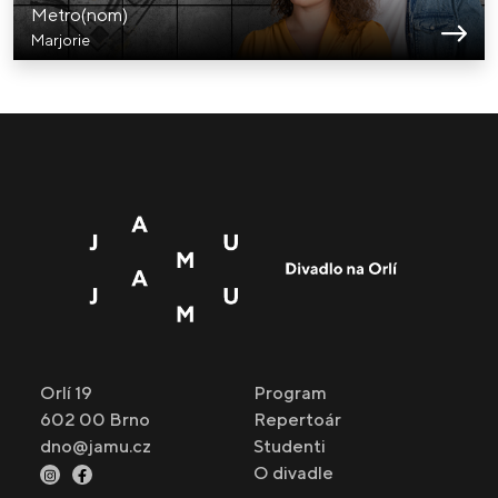
Metro(nom)
Marjorie
Orlí 19
Program
602 00 Brno
Repertoár
dno@jamu.cz
Studenti
O divadle