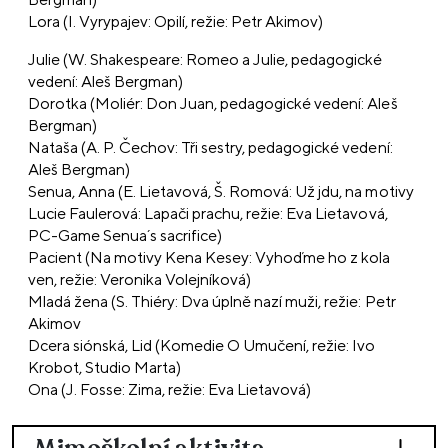
Lora (I. Vyrypajev: Opilí, režie: Petr Akimov)
Julie (W. Shakespeare: Romeo a Julie, pedagogické
vedení: Aleš Bergman)
Dorotka (Moliér: Don Juan, pedagogické vedení: Aleš
Bergman)
Nataša (A. P. Čechov: Tři sestry, pedagogické vedení:
Aleš Bergman)
Senua, Anna (E. Lietavová, Š. Romová: Už jdu, na motivy
Lucie Faulerová: Lapači prachu, režie: Eva Lietavová,
PC-Game Senua´s sacrifice)
Pacient (Na motivy Kena Kesey: Vyhoďme ho z kola
ven, režie: Veronika Volejníková)
Mladá žena (S. Thiéry: Dva úplně nazí muži, režie: Petr
Akimov
Dcera siónská, Lid (Komedie O Umučení, režie: Ivo
Krobot, Studio Marta)
Ona (J. Fosse: Zima, režie: Eva Lietavová)