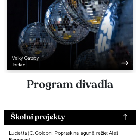
Velký Gatsby
Jordan
Program divadla
Školní projekty
Lucietta (C. Goldoni: Poprask na laguně, režie: Aleš
Bergman)