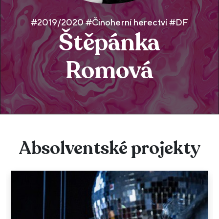
#2019/2020 #Činoherní herectví #DF
Štěpánka
Romová
Absolventské projekty