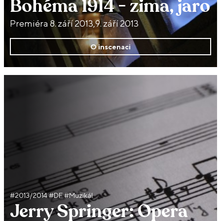
Bohéma 1914 - zima, jaro
Premiéra 8. září 2013,9. září 2013
O inscenaci
#2013/2014 #DF #Muzikál
Jerry Springer: Opera