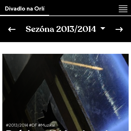
Divadlo na Orlí
Skip
to
Sezóna 2013/2014
the
content
↷
#2013/2014 #DF #Muzikál