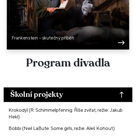
Frankenstein – skutečný příběh
Program divadla
Školní projekty
Krokodýl (R. Schimmelpfennig: Říše zvířat, režie: Jakub
Hekl)
Bobbi (Neil LaBute: Some girls, režie: Aleš Kohout)