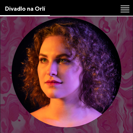
Skip
Divadlo na Orlí
to
the
content
↷