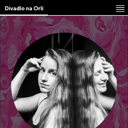
Skip
Divadlo na Orlí
to
the
content
↷