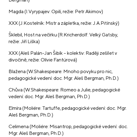
Magda (I.Vyrypajev: Opilí, režie: Petr Akimov)
XXX (J.Kostelník: Mistr a zápletka, režie: J.A.Pitínský)
Šklebil, Host na večírku (R.Kricherdolf: Velký Gatsby,
režie: Jiří Liška)
XXX (Aleš Palán-Jan Šibík – kolektiv: Raději zešílet v
divočině, režie: Olívie Fantúrová)
Blažena (W.Shakespeare: Mnoho povyku pro nic,
pedagogické vedení: doc. Mgr. Aleš Bergman, Ph.D.)
Chůva (W.Shakespeare: Romeo a Julie, pedagogické
vedení: doc. Mgr. Aleš Bergman, Ph.D.)
Elmíra (Moliére: Tartuffe, pedagogické vedení: doc. Mgr.
Aleš Bergman, Ph.D.)
Celimena (Moliére: Misantrop, pedagogické vedení: doc.
Mgr. Aleš Bergman, Ph.D.)