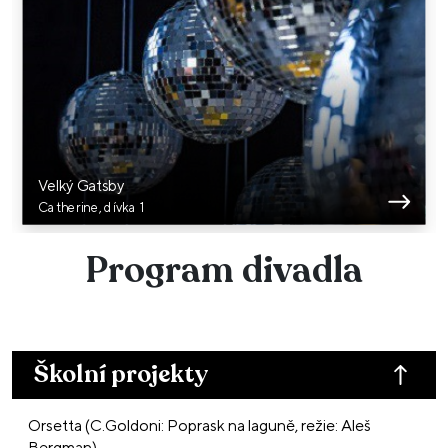
Velký Gatsby
Catherine, dívka 1
Program divadla
Školní projekty
Orsetta (C.Goldoni: Poprask na laguně, režie: Aleš
Bergman)